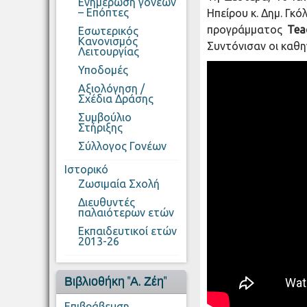
Ενημέρωση γονέων
– Επόπτες
Ηπείρου κ. Δημ. Γ
προγράμματος
Tea
Εσωτερικός
Κανονισμός
Συντόνισαν οι καθη
Λειτουργίας
Υποδομές
Αξιολόγηση /
Σχέδια Δράσης
Συμβούλιο
Στήριξης
Σύλλογος Γονέων
Ιστορικό
Ζωσιμαία Σχολή
Διευθυντές
παλαιότερων ετών
Εκπαιδευτικοί ετών
2013-26
Βιβλιοθήκη "Α. Ζέη"
Επιβράβευση