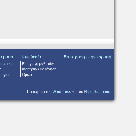
α ματιά
Νομοθεσία
Επιστροφή στην κορυφή
οσωπικό
Εισαγωγή μαθητών
ς
Φοίτηση-Αξιολόγηση
υργίας
Όμιλοι
Προσφορά του
WordPress
και του
Θέμα Graphene
.