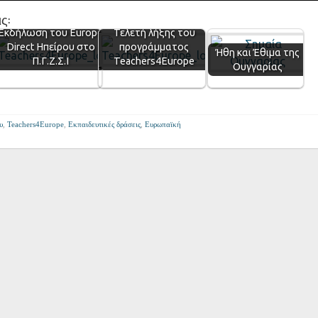
ς:
Εκδήλωση του Εurope
Τελετή λήξης του
Direct Ηπείρου στο
προγράμματος
Ήθη και Έθιμα της
Π.Γ.Ζ.Σ.Ι
Teachers4Europe
Ουγγαρίας
υ
,
Teachers4Europe
,
Εκπαιδευτικές δράσεις
,
Ευρωπαϊκή