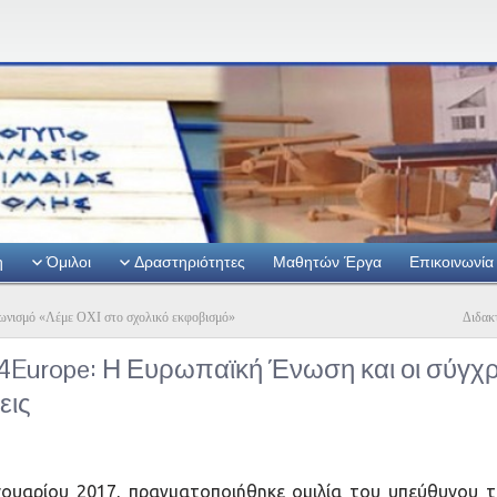
η
Όμιλοι
Δραστηριότητες
Μαθητών Έργα
Επικοινωνία
ωνισμό «Λέμε ΟΧΙ στο σχολικό εκφοβισμό»
Διδακ
4Europe: Η Ευρωπαϊκή Ένωση και οι σύγχ
εις
νουαρίου 2017, πραγματοποιήθηκε ομιλία του υπεύθυνου τ