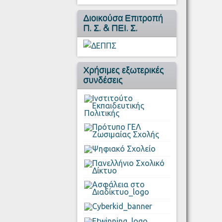
Διοικούσα Επιτροπή
Π. Σ. & ΠΕΙ. Σ.
Χρήσιμες εξωτερικές
συνδέσεις