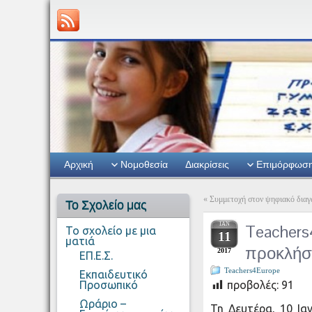
Αρχική
Νομοθεσία
Διακρίσεις
Επιμόρφωσ
«
Συμμετοχή στον ψηφιακό διαγ
Το Σχολείο μας
ΙΑΝ
Teachers
Το σχολείο με μια
11
ματιά
προκλήσ
2017
ΕΠ.Ε.Σ.
Teachers4Europe
Εκπαιδευτικό
Προσωπικό
προβολές:
91
Ωράριο –
Τη Δευτέρα, 10 Ια