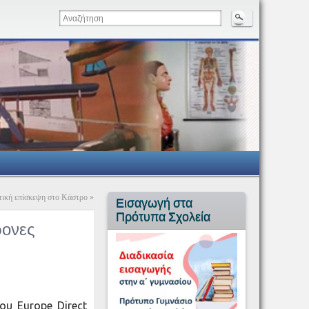
τική επίσκεψη στο Κάστρο
»
Εισαγωγή στα
Πρότυπα Σχολεία
ρονες
ου Εurope Direct