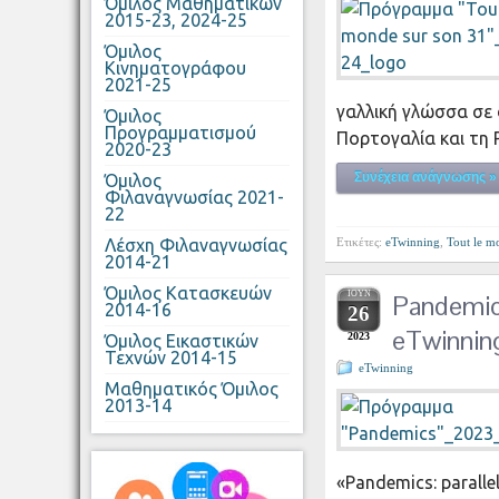
Όμιλος Μαθηματικών
2015-23, 2024-25
Όμιλος
Κινηματογράφου
2021-25
γαλλική γλώσσα σε σ
Όμιλος
Προγραμματισμού
Πορτογαλία και τη
2020-23
Συνέχεια ανάγνωσης »
Όμιλος
Φιλαναγνωσίας 2021-
22
Λέσχη Φιλαναγνωσίας
Ετικέτες:
eTwinning
,
Tout le m
2014-21
Όμιλος Κατασκευών
ΙΟΎΝ
Pandemic
2014-16
26
eTwinnin
2023
Όμιλος Εικαστικών
Τεχνών 2014-15
eTwinning
Μαθηματικός Όμιλος
2013-14
«Pandemics: parall