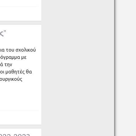
ς”
ια του σχολικού
ρόγραμμα με
ρά την
 οι μαθητές θα
ιουργικούς