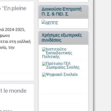
“En pleine
Διοικούσα Επιτροπή
Π. Σ. & ΠΕΙ. Σ.
νιά 2024-2025,
Χρήσιμες εξωτερικές
όφωνο
συνδέσεις
νεται στη γαλλική
νία, την
 le monde