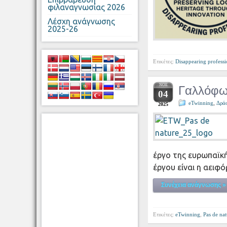
φιλαναγνωσίας 2026
Λέσχη ανάγνωσης
2025-26
Ετικέτες:
Disappearing professi
ΝΟΈ
Γαλλόφων
04
eTwinning
,
Δρά
2025
έργο της ευρωπαϊκής
έργου είναι η αειφ
Συνέχεια ανάγνωσης »
Ετικέτες:
eTwinning
,
Pas de nat