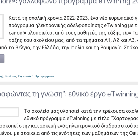
anon!»: γαλλόφωνο πρόγραμμα eTwinning 
Κατά τη σχολική χρονιά 2022-2023, ένα νέο ευρωπαϊκό
πρόγραμμα ηλεκτρονικής αδελφοποίησης eTwinning με τί
canon!» υλοποιείται από τους μαθητές της τάξης των Γα
τάξης του σχολείου μας, από τα τμήματα Α1, Α2 και Α3,
πό το Βέλγιο, την Ελλάδα, την Ιταλία και τη Ρουμανία. Στόχ
ng
,
Γαλλικά
,
Ευρωπαϊκά Προγράμματα
αφώντας τη γνώση”: εθνικό έργο eTwinnin
Το σχολείο μας υλοποιεί κατά την τρέχουσα σχολι
εθνικό πρόγραμμα eTwinning με τίτλο “Χαρτογρ
οσκοπεί στην κατασκευή ενός ηλεκτρονικού διαδραστικού χ
ένου με στοιχεία από τις ενότητες των μαθημάτων της Οικ