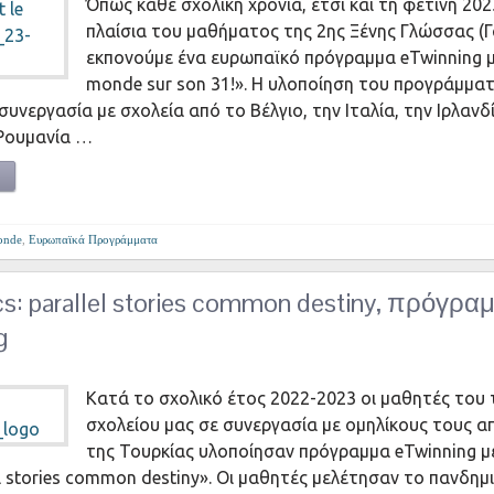
Όπως κάθε σχολική χρονιά, έτσι και τη φετινή 20
πλαίσια του μαθήματος της 2ης Ξένης Γλώσσας (Γα
εκπονούμε ένα ευρωπαϊκό πρόγραμμα eTwinning με
monde sur son 31!». Η υλοποίηση του προγράμματ
υνεργασία με σχολεία από το Βέλγιο, την Ιταλία, την Ιρλανδί
 Ρουμανία …
onde
,
Ευρωπαϊκά Προγράμματα
s: parallel stories common destiny, πρόγρα
g
Κατά το σχολικό έτος 2022-2023 οι μαθητές του
σχολείου μας σε συνεργασία με ομηλίκους τους α
της Τουρκίας υλοποίησαν πρόγραμμα eTwinning μ
el stories common destiny». Οι μαθητές μελέτησαν το πανδημ