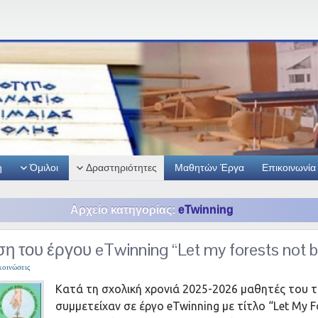
η
Όμιλοι
Δραστηριότητες
Μαθητών Έργα
Επικοινωνία
Αρχείο κατηγορίας:
eTwinning
η του έργου eTwinning “Let my forests not 
οινώσεις
Κατά τη σχολική χρονιά 2025-2026 μαθητές του 
συμμετείχαν σε έργο eTwinning με τίτλο “Let My F