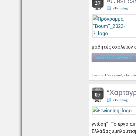
«C’est c
27
eTwinning
2022
μαθητές σχολείων α
Συνέχεια ανάγνωσης »
Ετικέτες:
C'est canon!
,
eTwinni
ΔΕΚ
“Χαρτογρ
07
eTwinning
2021
γνώση”. Το έργο απ
Ελλάδας εμπλουτισμ