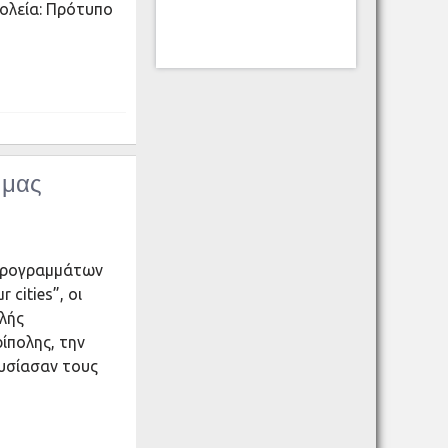
χολεία: Πρότυπο
 μας
 Προγραμμάτων
 cities”, οι
λής
ίπολης, την
ουσίασαν τους