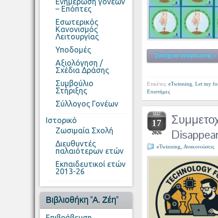
Ενημέρωση γονέων
– Επόπτες
Εσωτερικός
Κανονισμός
Λειτουργίας
Υποδομές
Συνέχεια ανάγνωσης »
Αξιολόγηση /
Σχέδια Δράσης
Συμβούλιο
Ετικέτες:
eTwinning
,
Let my fo
Στήριξης
Επιστήμες
Σύλλογος Γονέων
ΜΆΙ
Συμμετοχ
Ιστορικό
17
Ζωσιμαία Σχολή
Disappear
2026
Διευθυντές
eTwinning
,
Ανακοινώσεις
παλαιότερων ετών
Εκπαιδευτικοί ετών
2013-26
Βιβλιοθήκη "Α. Ζέη"
Επιβράβευση