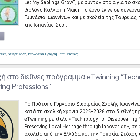
Let My Saplings Grow”, με συντονίστρια για το σχ
βιολόγο Καλλιόπη Μάκη. Το έργο έγινε σε συνεργα
Γυμνάσιο Ιωαννίνων και με σχολεία της Τουρκίας, 
της Ισπανίας. Στο …
rests
,
Δέντρα-δάση
,
Ευρωπαϊκά Προγράμματα
,
Φυσικές
ή στο διεθνές πρόγραμμα eTwinning “Techn
ing Professions”
Το Πρότυπο Γυμνάσιο Ζωσιμαίας Σχολής Ιωαννίνω
κατά τη σχολική χρονιά 2025–2026 στο διεθνές 
eTwinning με τίτλο «Technology for Disappearing 
Preserving Local Heritage through Innovation», σε
σχολεία από την Ελλάδα και την Τουρκία. Στόχος