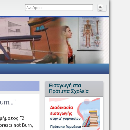
Εισαγωγή στα
Πρότυπα Σχολεία
burn…”
τμήματος Γ2
orests not Burn,