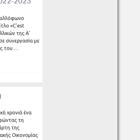
2022-2023
 γαλλόφωνο
τλο «C’est
λλικών της Α’
 σε συνεργασία με
ος του …
g
κή χρονιά ένα
αφώντας τη
άρτη της
ιακής Οικονομίας