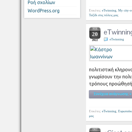
Ροή σχολίων
WordPress.org
Ετικέτες:
eTwinning
,
My city-ou
Ταξίδι στις πόλεις μας
ΝΟΈ
eΤwinning
20
eTwinning
2022
πολιτιστική κληρον
γνωρίσουν την πολι
τρόπους προώθησής
Συνέχεια ανάγνωσης »
Ετικέτες:
eTwinning
,
Ευρωπαϊκ
μας
ΟΚΤ