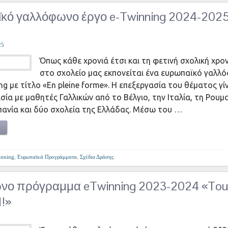
ό γαλλόφωνο έργο e-Twinning 2024-2025 
25
Όπως κάθε χρονιά έτσι και τη φετινή σχολική χρο
στο σχολείο μας εκπονείται ένα ευρωπαϊκό γαλλ
g με τίτλο «En pleine forme». Η επεξεργασία του θέματος γί
ία με μαθητές Γαλλικών από το Βέλγιο, την Ιταλία, τη Ρουμα
πανία και δύο σχολεία της Ελλάδας. Μέσω του …
inning
,
Ευρωπαϊκά Προγράμματα
,
Σχέδια Δράσης
νο πρόγραμμα eTwinning 2023-2024 «Tout
1!»