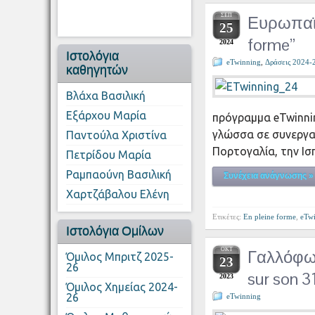
ΣΕΠ
Ευρωπαϊκ
25
forme”
2024
Ιστολόγια
eTwinning
,
Δράσεις 2024-
καθηγητών
Βλάχα Βασιλική
Εξάρχου Μαρία
πρόγραμμα eTwinnin
γλώσσα σε συνεργασ
Παντούλα Χριστίνα
Πορτογαλία, την Ισ
Πετρίδου Μαρία
Ραμπαούνη Βασιλική
Συνέχεια ανάγνωσης »
Χαρτζάβαλου Ελένη
Ετικέτες:
En pleine forme
,
eTw
Ιστολόγια Ομίλων
ΟΚΤ
Γαλλόφω
Όμιλος Μπριτζ 2025-
23
26
sur son 3
2023
Όμιλος Χημείας 2024-
26
eTwinning