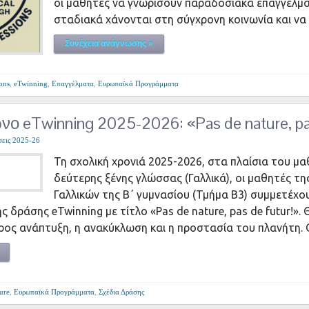
οι μαθητές να γνωρίσουν παραδοσιακά επαγγέλμ
σταδιακά χάνονται στη σύγχρονη κοινωνία και να
Συνέχεια ανάγνωσης »
ons
,
eTwinning
,
Επαγγέλματα
,
Ευρωπαϊκά Προγράμματα
ο eTwinning 2025-2026: «Pas de nature, pas
σεις 2025-26
Τη σχολική χρονιά 2025-2026, στα πλαίσια του μ
δεύτερης ξένης γλώσσας (Γαλλικά), οι μαθητές τη
Γαλλικών της Β΄ γυμνασίου (Τμήμα Β3) συμμετέχ
 δράσης eTwinning με τίτλο «Pas de nature, pas de futur!».
όρος ανάπτυξη, η ανακύκλωση και η προστασία του πλανήτη. 
ure
,
Ευρωπαϊκά Προγράμματα
,
Σχέδια Δράσης