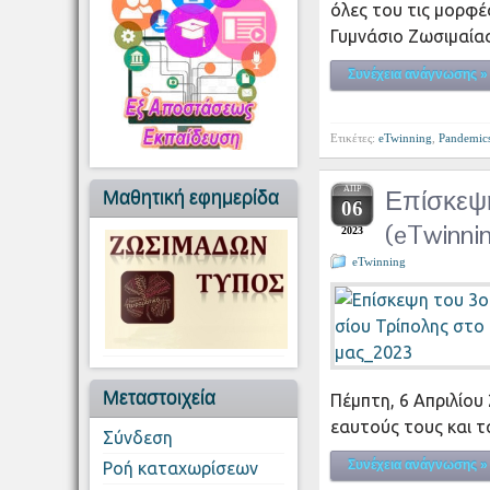
όλες του τις μορφέ
Γυμνάσιο Ζωσιμαία
Συνέχεια ανάγνωσης »
Ετικέτες:
eTwinning
,
Pandemic
ΑΠΡ
Επίσκεψη
Μαθητική εφημερίδα
06
(eTwinni
2023
eTwinning
Μεταστοιχεία
Πέμπτη, 6 Απριλίου
εαυτούς τους και 
Σύνδεση
Συνέχεια ανάγνωσης »
Ροή καταχωρίσεων