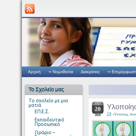
Αρχική
Νομοθεσία
Διακρίσεις
Επιμόρφωσ
Το Σχολείο μας
Το σχολείο με μια
ΙΟΎΝ
Υλοποίησ
ματιά
20
ΕΠ.Ε.Σ.
eTwinning
,
Ανακ
2026
Εκπαιδευτικό
Προσωπικό
Ωράριο –