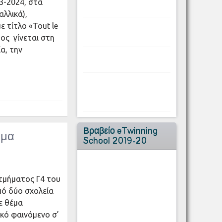
23-2024, στα
λλικά),
 τίτλο «Tout le
ος γίνεται στη
α, την
Βραβείο eTwinning
μμα
School 2019-20
 τμήματος Γ4 του
πό δύο σχολεία
ε θέμα
ικό φαινόμενο σ’