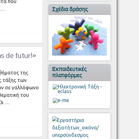
ατα που
Σχέδια δράσης
 …
 de futur!»
Εκπαιδευτικές
αθήματος της
πλατφόρμες
ς τάξης των
ουν σε γαλλόφωνο
 Θεματική του
Οι …