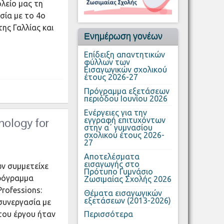
ολείο μας τη
σία με το 4ο
της Γαλλίας και
Ενημέρωση γονέων
Επίδειξη απαντητικών
φύλλων των
Εισαγωγικών σχολικού
έτους 2026-27
Πρόγραμμα εξετάσεων
περιόδου Ιουνίου 2026
Ενέργειες για την
ology for
εγγραφή επιτυχόντων
στην α΄ γυμνασίου
σχολικού έτους 2026-
27
Αποτελέσματα
εισαγωγής στο
ν συμμετείχε
Πρότυπο Γυμνάσιο
πρόγραμμα
Ζωσιμαίας Σχολής 2026
Professions:
Θέματα εισαγωγικών
εξετάσεων (2013-2026)
 συνεργασία με
Περισσότερα
 του έργου ήταν