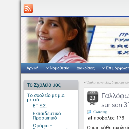
Αρχική
Νομοθεσία
Διακρίσεις
Επιμόρφωσ
«
Όμιλοι αριστείας, δημιουργικό
Το Σχολείο μας
ΟΚΤ
Γαλλόφω
Το σχολείο με μια
23
ματιά
sur son 3
2023
ΕΠ.Ε.Σ.
eTwinning
Εκπαιδευτικό
Προσωπικό
προβολές:
178
Ωράριο –
Όπως κάθε σχολική 