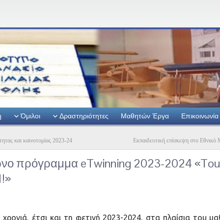
η
Όμιλοι
Δραστηριότητες
Μαθητών Έργα
Επικοινωνία
τητας και καινοτομίας 2023-24
Εκπαιδευτική επίσκεψη στο Εθνικό 
νο πρόγραμμα eTwinning 2023-2024 «Tout
1!»
χρονιά, έτσι και τη φετινή 2023-2024, στα πλαίσια του μ