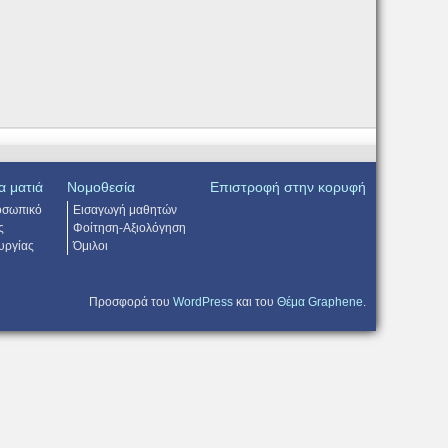
α ματιά
Νομοθεσία
Επιστροφή στην κορυφή
οσωπικό
Εισαγωγή μαθητών
ς
Φοίτηση-Αξιολόγηση
υργίας
Όμιλοι
Προσφορά του
WordPress
και του
Θέμα Graphene
.