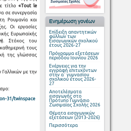
ε τίτλο
«
Tout
le
σα σε συνεργασία
 τη Ρουμανία και
Ενημέρωση γονέων
ης. Οι εργασίες
Επίδειξη απαντητικών
τικής Ευρωπαϊκής
φύλλων των
Εισαγωγικών σχολικού
m
). Στόχος του
έτους 2026-27
 καθημερινή τους
Πρόγραμμα εξετάσεων
ική της γλώσσας
περιόδου Ιουνίου 2026
Ενέργειες για την
εγγραφή επιτυχόντων
 Γαλλικών με την
στην α΄ γυμνασίου
σχολικού έτους 2026-
27
σμο:
Αποτελέσματα
εισαγωγής στο
son-31/twinspace
Πρότυπο Γυμνάσιο
Ζωσιμαίας Σχολής 2026
Θέματα εισαγωγικών
εξετάσεων (2013-2026)
Περισσότερα