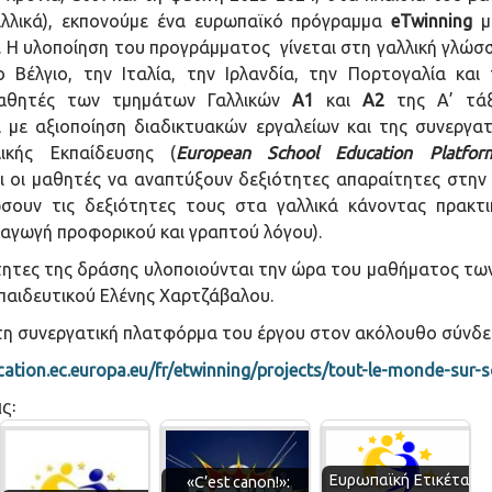
αλλικά), εκπονούμε ένα ευρωπαϊκό πρόγραμμα
eTwinning
μ
. Η υλοποίηση του προγράμματος γίνεται στη γαλλική γλώσ
 Βέλγιο, την Ιταλία, την Ιρλανδία, την Πορτογαλία και
μαθητές των τμημάτων Γαλλικών
Α1
και
Α2
της Α’ τάξ
 με αξιοποίηση διαδικτυακών εργαλείων και της συνεργα
ικής Εκπαίδευσης (
European School Education Platfor
ι οι μαθητές να αναπτύξουν δεξιότητες απαραίτητες στην
ώσουν τις δεξιότητες τους στα γαλλικά κάνοντας πρακτ
ραγωγή προφορικού και γραπτού λόγου).
τητες της δράσης υλοποιούνται την ώρα του μαθήματος των
παιδευτικού Ελένης Χαρτζάβαλου.
 τη συνεργατική πλατφόρμα του έργου στον ακόλουθο σύνδε
cation.ec.europa.eu/fr/etwinning/projects/tout-le-monde-sur-
ς:
Ευρωπαϊκή Ετικέτα
«C’est canon!»: