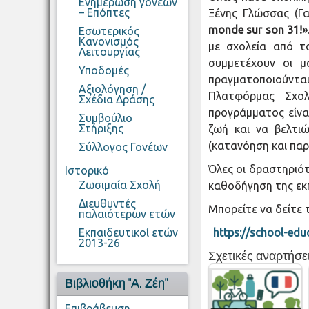
Ενημέρωση γονέων
– Επόπτες
Ξένης Γλώσσας (Γ
monde
sur
son
31
!
»
Εσωτερικός
Κανονισμός
με σχολεία από το
Λειτουργίας
συμμετέχουν οι 
Υποδομές
πραγματοποιούνται
Αξιολόγηση /
Πλατφόρμας Σχολ
Σχέδια Δράσης
προγράμματος είνα
Συμβούλιο
Στήριξης
ζωή και να βελτι
(κατανόηση και πα
Σύλλογος Γονέων
Όλες οι δραστηριό
Ιστορικό
Ζωσιμαία Σχολή
καθοδήγηση της εκ
Διευθυντές
Μπορείτε να δείτε
παλαιότερων ετών
Εκπαιδευτικοί ετών
https://school-edu
2013-26
Σχετικές αναρτήσει
Βιβλιοθήκη "Α. Ζέη"
Επιβράβευση