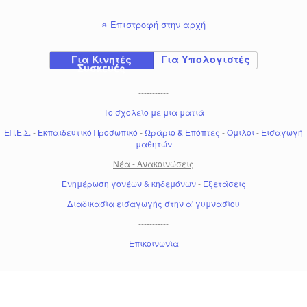
Επιστροφή στην αρχή
Για Κινητές
Για Υπολογιστές
Συσκευές
-----------
Το σχολείο με μια ματιά
ΕΠ.Ε.Σ.
-
Εκπαιδευτικό Προσωπικό
-
Ωράριο & Επόπτες
-
Όμιλοι
-
Εισαγωγή
μαθητών
Νέα - Ανακοινώσεις
Ενημέρωση γονέων & κηδεμόνων
-
Εξετάσεις
Διαδικασία εισαγωγής στην α' γυμνασίου
-----------
Επικοινωνία