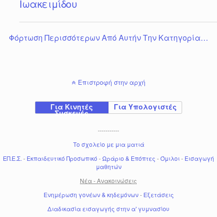
Ιωακειμίδου
Φόρτωση Περισσότερων Από Αυτήν Την Κατηγορία…
Επιστροφή στην αρχή
Για Κινητές
Για Υπολογιστές
Συσκευές
-----------
Το σχολείο με μια ματιά
ΕΠ.Ε.Σ.
-
Εκπαιδευτικό Προσωπικό
-
Ωράριο & Επόπτες
-
Όμιλοι
-
Εισαγωγή
μαθητών
Νέα - Ανακοινώσεις
Ενημέρωση γονέων & κηδεμόνων
-
Εξετάσεις
Διαδικασία εισαγωγής στην α' γυμνασίου