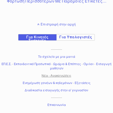
Φόρτωση Περισσότερων Με Παρόμοιες Ετικέτες…
Επιστροφή στην αρχή
Για Κινητές
Για Υπολογιστές
Συσκευές
-----------
Το σχολείο με μια ματιά
ΕΠ.Ε.Σ.
-
Εκπαιδευτικό Προσωπικό
-
Ωράριο & Επόπτες
-
Όμιλοι
-
Εισαγωγή
μαθητών
Νέα - Ανακοινώσεις
Ενημέρωση γονέων & κηδεμόνων
-
Εξετάσεις
Διαδικασία εισαγωγής στην α' γυμνασίου
-----------
Επικοινωνία