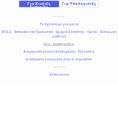
Για Κινητές
Για Υπολογιστές
Συσκευές
-----------
Το σχολείο με μια ματιά
ΕΠ.Ε.Σ.
-
Εκπαιδευτικό Προσωπικό
-
Ωράριο & Επόπτες
-
Όμιλοι
-
Εισαγωγή
μαθητών
Νέα - Ανακοινώσεις
Ενημέρωση γονέων & κηδεμόνων
-
Εξετάσεις
Διαδικασία εισαγωγής στην α' γυμνασίου
-----------
Επικοινωνία