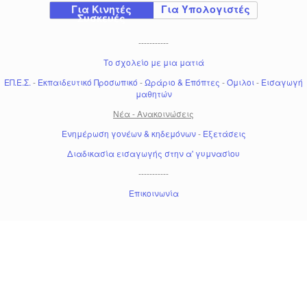
Για Κινητές
Για Υπολογιστές
Συσκευές
-----------
Το σχολείο με μια ματιά
ΕΠ.Ε.Σ.
-
Εκπαιδευτικό Προσωπικό
-
Ωράριο & Επόπτες
-
Όμιλοι
-
Εισαγωγή
μαθητών
Νέα - Ανακοινώσεις
Ενημέρωση γονέων & κηδεμόνων
-
Εξετάσεις
Διαδικασία εισαγωγής στην α' γυμνασίου
-----------
Επικοινωνία