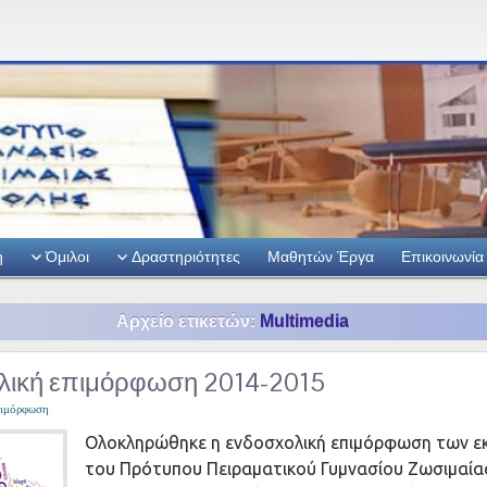
η
Όμιλοι
Δραστηριότητες
Μαθητών Έργα
Επικοινωνία
Αρχείο ετικετών:
Multimedia
λική επιμόρφωση 2014-2015
πιμόρφωση
Ολοκληρώθηκε η ενδοσχολική επιμόρφωση των ε
του Πρότυπου Πειραματικού Γυμνασίου Ζωσιμαία