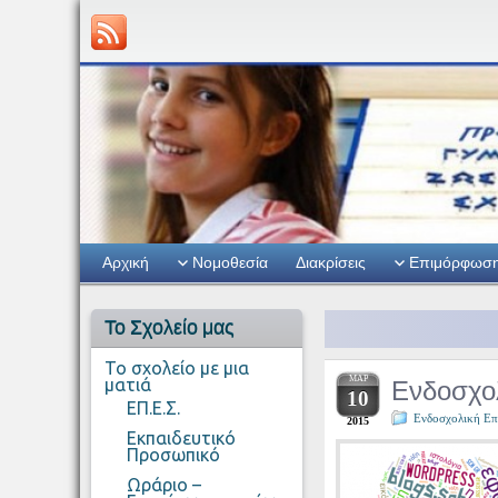
Αρχική
Νομοθεσία
Διακρίσεις
Επιμόρφωσ
Το Σχολείο μας
Το σχολείο με μια
ΜΑΡ
Ενδοσχο
ματιά
10
ΕΠ.Ε.Σ.
Ενδοσχολική Ε
2015
Εκπαιδευτικό
Προσωπικό
Ωράριο –