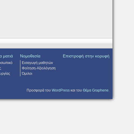
α ματιά
Νομοθεσία
Επιστροφή στην κορυφή
οσωπικό
Εισαγωγή μαθητών
ς
Φοίτηση-Αξιολόγηση
υργίας
Όμιλοι
Προσφορά του
WordPress
και του
Θέμα Graphene
.