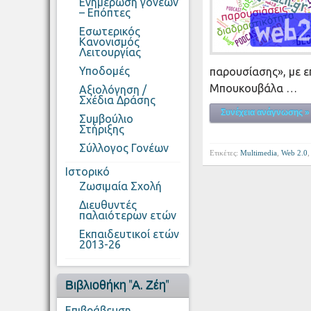
Ενημέρωση γονέων
– Επόπτες
Εσωτερικός
Κανονισμός
Λειτουργίας
Υποδομές
παρουσίασης», με ε
Μπουκουβάλα …
Αξιολόγηση /
Σχέδια Δράσης
Συνέχεια ανάγνωσης »
Συμβούλιο
Στήριξης
Σύλλογος Γονέων
Ετικέτες:
Multimedia
,
Web 2.0
Ιστορικό
Ζωσιμαία Σχολή
Διευθυντές
παλαιότερων ετών
Εκπαιδευτικοί ετών
2013-26
Βιβλιοθήκη "Α. Ζέη"
Επιβράβευση