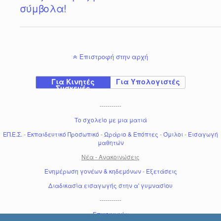
σύμβολα!
Επιστροφή στην αρχή
Για Κινητές
Για Υπολογιστές
Συσκευές
-----------
Το σχολείο με μια ματιά
ΕΠ.Ε.Σ.
-
Εκπαιδευτικό Προσωπικό
-
Ωράριο & Επόπτες
-
Όμιλοι
-
Εισαγωγή
μαθητών
Νέα - Ανακοινώσεις
Ενημέρωση γονέων & κηδεμόνων
-
Εξετάσεις
Διαδικασία εισαγωγής στην α' γυμνασίου
-----------
Επικοινωνία