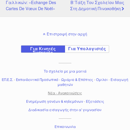
Γαλλικών: «Echange Des
Β΄τάξη Του Σχολείου Μας
Cartes De Vœux De Noël»
Στη Δημοτική Πινακοθήκη
Επιστροφή στην αρχή
Για Κινητές
Για Υπολογιστές
Συσκευές
-----------
Το σχολείο με μια ματιά
ΕΠ.Ε.Σ.
-
Εκπαιδευτικό Προσωπικό
-
Ωράριο & Επόπτες
-
Όμιλοι
-
Εισαγωγή
μαθητών
Νέα - Ανακοινώσεις
Ενημέρωση γονέων & κηδεμόνων
-
Εξετάσεις
Διαδικασία εισαγωγής στην α' γυμνασίου
-----------
Επικοινωνία