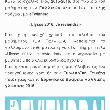
Κατά το σχολικό έτος
2015-2016
, στo πλαίσιo του
μαθήματος των
Γαλλικών
υλοποιείται το εξής
πρόγραμμα
eTwinning
:
«
Ulysse
2016
:
Je
reviendrai
»
Για τρίτη συνεχή χρονιά, στo πλαίσιo του
μαθήματος των Γαλλικών, υλοποιείται το
γαλλόφωνο διαθεματικό έργο eTwinning με τίτλο
«Ulysse 2016: Je reviendrai», σε συνεργασία με
μαθητές από άλλα ευρωπαϊκά σχολεία.
Για τη δράση αυτή οι μαθητές μας έλαβαν τις δυο
προηγούμενες χρονιές την
Ευρωπαϊκή Ετικέτα
ποιότητας
και το
Ευρωπαϊκό Βραβείο γαλλικής
γλώσσας 2015
.