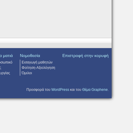
α ματιά
Νομοθεσία
Επιστροφή στην κορυφή
οσωπικό
Εισαγωγή μαθητών
ς
Φοίτηση-Αξιολόγηση
υργίας
Όμιλοι
Προσφορά του
WordPress
και του
Θέμα Graphene
.