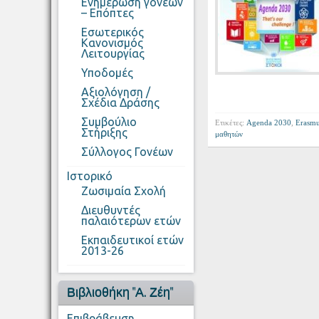
Ενημέρωση γονέων
– Επόπτες
Εσωτερικός
Κανονισμός
Λειτουργίας
Υποδομές
Αξιολόγηση /
Σχέδια Δράσης
Συμβούλιο
Ετικέτες:
Agenda 2030
,
Erasm
Στήριξης
μαθητών
Σύλλογος Γονέων
Ιστορικό
Ζωσιμαία Σχολή
Διευθυντές
παλαιότερων ετών
Εκπαιδευτικοί ετών
2013-26
Βιβλιοθήκη "Α. Ζέη"
Επιβράβευση