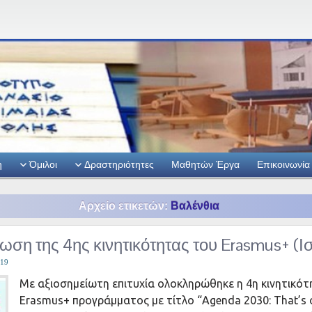
η
Όμιλοι
Δραστηριότητες
Μαθητών Έργα
Επικοινωνία
Αρχείο ετικετών:
Βαλένθια
ση της 4ης κινητικότητας του Erasmus+ (Ι
-19
Με αξιοσημείωτη επιτυχία ολοκληρώθηκε η 4η κινητικότ
Erasmus+ προγράμματος με τίτλο “Agenda 2030: That’s o