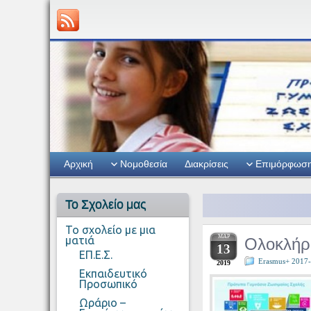
Αρχική
Νομοθεσία
Διακρίσεις
Επιμόρφωσ
Το Σχολείο μας
Το σχολείο με μια
ΜΑΡ
Ολοκλήρω
ματιά
13
ΕΠ.Ε.Σ.
Erasmus+ 2017
2019
Εκπαιδευτικό
Προσωπικό
Ωράριο –