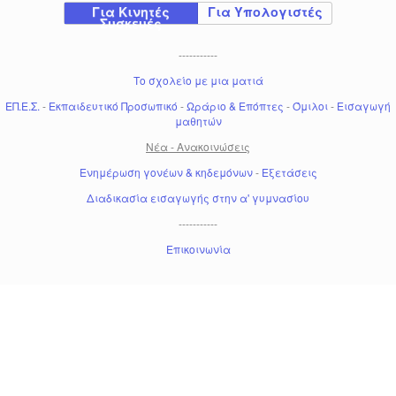
Για Κινητές
Για Υπολογιστές
Συσκευές
-----------
Το σχολείο με μια ματιά
ΕΠ.Ε.Σ.
-
Εκπαιδευτικό Προσωπικό
-
Ωράριο & Επόπτες
-
Όμιλοι
-
Εισαγωγή
μαθητών
Νέα - Ανακοινώσεις
Ενημέρωση γονέων & κηδεμόνων
-
Εξετάσεις
Διαδικασία εισαγωγής στην α' γυμνασίου
-----------
Επικοινωνία