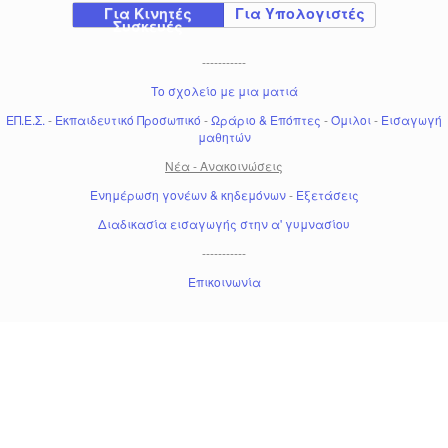
Για Κινητές
Για Υπολογιστές
Συσκευές
-----------
Το σχολείο με μια ματιά
ΕΠ.Ε.Σ.
-
Εκπαιδευτικό Προσωπικό
-
Ωράριο & Επόπτες
-
Όμιλοι
-
Εισαγωγή
μαθητών
Νέα - Ανακοινώσεις
Ενημέρωση γονέων & κηδεμόνων
-
Εξετάσεις
Διαδικασία εισαγωγής στην α' γυμνασίου
-----------
Επικοινωνία