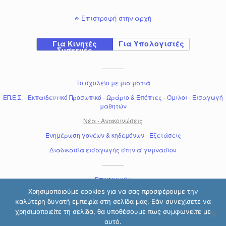
Επιστροφή στην αρχή
Για Κινητές
Για Υπολογιστές
Συσκευές
-----------
Το σχολείο με μια ματιά
ΕΠ.Ε.Σ.
-
Εκπαιδευτικό Προσωπικό
-
Ωράριο & Επόπτες
-
Όμιλοι
-
Εισαγωγή
μαθητών
Νέα - Ανακοινώσεις
Ενημέρωση γονέων & κηδεμόνων
-
Εξετάσεις
Διαδικασία εισαγωγής στην α' γυμνασίου
-----------
Επικοινωνία
Χρησιμοποιούμε cookies για να σας προσφέρουμε την
καλύτερη δυνατή εμπειρία στη σελίδα μας. Εάν συνεχίσετε να
χρησιμοποιείτε τη σελίδα, θα υποθέσουμε πως συμφωνείτε με
αυτό.