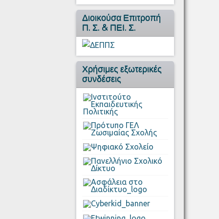
Διοικούσα Επιτροπή
Π. Σ. & ΠΕΙ. Σ.
Χρήσιμες εξωτερικές
συνδέσεις