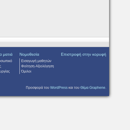
α ματιά
Νομοθεσία
Επιστροφή στην κορυφή
οσωπικό
Εισαγωγή μαθητών
ς
Φοίτηση-Αξιολόγηση
υργίας
Όμιλοι
Προσφορά του
WordPress
και του
Θέμα Graphene
.