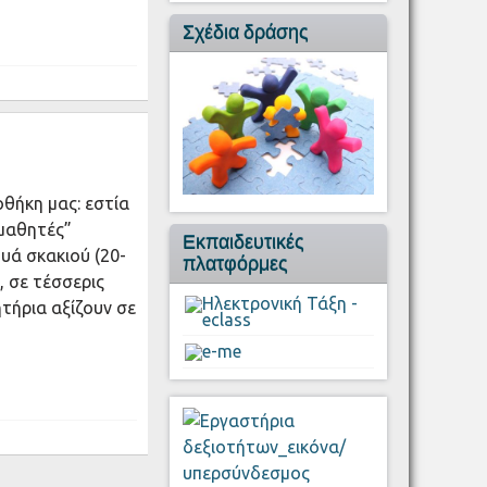
Σχέδια δράσης
οθήκη μας: εστία
 μαθητές”
Εκπαιδευτικές
υά σκακιού (20-
πλατφόρμες
, σε τέσσερις
τήρια αξίζουν σε