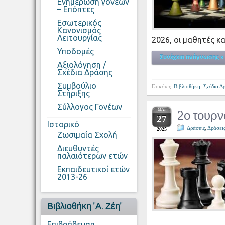
Ενημέρωση γονέων
– Επόπτες
Εσωτερικός
Κανονισμός
Λειτουργίας
2026, οι μαθητές κ
Υποδομές
Συνέχεια ανάγνωσης »
Αξιολόγηση /
Σχέδια Δράσης
Συμβούλιο
Ετικέτες:
Βιβλιοθήκη
,
Σχέδια Δ
Στήριξης
Σύλλογος Γονέων
ΜΆΙ
2ο τουρν
27
Ιστορικό
Δράσεις
,
Δράσει
2025
Ζωσιμαία Σχολή
Διευθυντές
παλαιότερων ετών
Εκπαιδευτικοί ετών
2013-26
Βιβλιοθήκη "Α. Ζέη"
Επιβράβευση