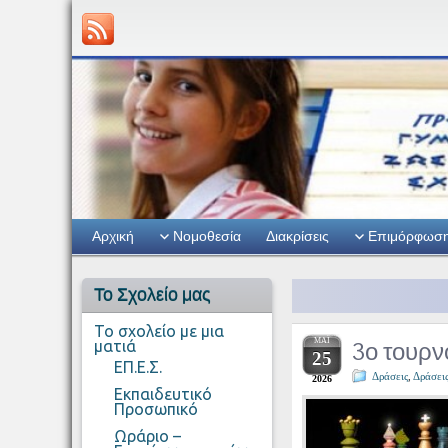
Αρχική
Νομοθεσία
Διακρίσεις
Επιμόρφωσ
Το Σχολείο μας
Το σχολείο με μια
ΜΆΙ
3ο τουρν
ματιά
25
ΕΠ.Ε.Σ.
Δράσεις
,
Δράσει
2026
Εκπαιδευτικό
Προσωπικό
Ωράριο –