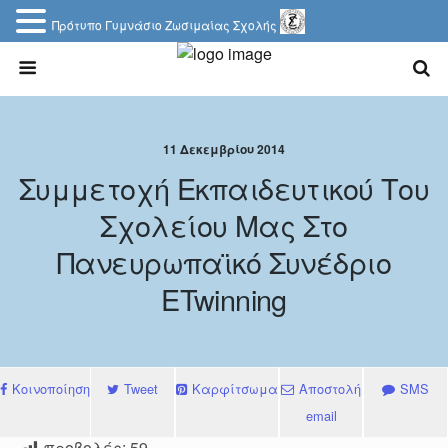
Πρότυπο Γυμνάσιο Ζωσιμαίας Σχολής
11 Δεκεμβρίου 2014
Συμμετοχή Εκπαιδευτικού Του
Σχολείου Μας Στο
Πανευρωπαϊκό Συνέδριο
ETwinning
Κοινοποίηση
Tweet
Καρφίτσωμα
Αποστολή
SMS
email
προβολές:
59