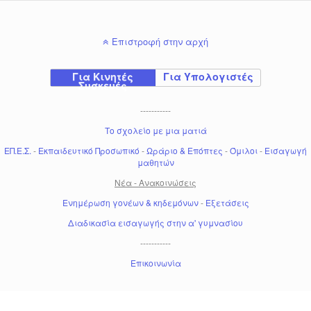
Επιστροφή στην αρχή
Για Κινητές
Για Υπολογιστές
Συσκευές
-----------
Το σχολείο με μια ματιά
ΕΠ.Ε.Σ.
-
Εκπαιδευτικό Προσωπικό
-
Ωράριο & Επόπτες
-
Όμιλοι
-
Εισαγωγή
μαθητών
Νέα - Ανακοινώσεις
Ενημέρωση γονέων & κηδεμόνων
-
Εξετάσεις
Διαδικασία εισαγωγής στην α' γυμνασίου
-----------
Επικοινωνία