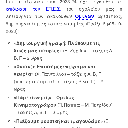
Για το σχολικό έτος 2023-24 έχει εγκριθεί με
απόφαση του ΕΠ.Ε.Σ.
του σχολείου μας η
λειτουργία των ακόλουθων
Ομίλων
αριστείας,
δημιουργικότητας και καινοτομίας (Πράξη 6η/05-10-
2023):
«Δημιουργική γραφή: Πλάθουμε τις
δικές μας ιστορίες»
(Ε. Ζερβού) – τάξεις Α,
Β, Γ – 2 ώρες
«Φυσικές Επιστήμες: πείραμα και
θεωρία
»
(Χ. Παντούλα) – τάξεις Α, Β, Γ
(προτεραιότητα στις τάξεις Β και Γ) – 2
ώρες
«Πάμε σινεμά;» – Όμιλος
Κινηματογράφου
(Π. Παππά – Μ. Πετρίδου)
– τάξεις Α, Β, Γ – 2 ώρες
«Παίζουμε μουσική και τραγουδάμε»
(Ε.