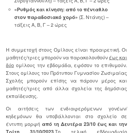
Συρογιαννούλη) – τάξεις Α, Β, Γ – 2 ώρες
«Ρυθμός και κίνηση: από το πένταθλο
στον παραδοσιακό χορό»
(Σ. Ντάνης) –
τάξεις Α, Β, Γ – 2 ώρες
Η συμμετοχή στους Ομίλους είναι προαιρετική. Οι
μαθητές/τριες μπορούν να παρακολουθούν
έως και
δύο
ομίλους την εβδομάδα, εφόσον το επιθυμούν.
Στους ομίλους του Πρότυπου Γυμνασίου Ζωσιμαίας
Σχολής μπορούν επίσης να πάρουν μέρος και
μαθητές/τριες από άλλα σχολεία της δημόσιας
εκπαίδευσης.
Οι αιτήσεις των ενδιαφερόμενων γονέων/
κηδεμόνων θα υποβάλλονται στο σχολείο σε
έντυπη μορφή
από τη Δευτέρα 23/10 έως και την
Τρίτη 31/10/2023
.Το τελικό εβδομαδιαίο