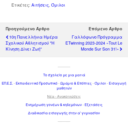
Ετικέτες:
Αιτήσεις
,
Όμιλοι
Προηγούμενο Άρθρο
Επόμενο Άρθρο
10η Πανελλήνια Ημέρα
Γαλλόφωνο Πρόγραμμα
Σχολικού Αθλητισμού "Η
ETwinning 2023-2024 «Tout Le
Κίνηση Δίνει Ζωή"
Monde Sur Son 31!»
-----------
Το σχολείο με μια ματιά
ΕΠ.Ε.Σ.
-
Εκπαιδευτικό Προσωπικό
-
Ωράριο & Επόπτες
-
Όμιλοι
-
Εισαγωγή
μαθητών
Νέα - Ανακοινώσεις
Ενημέρωση γονέων & κηδεμόνων
-
Εξετάσεις
Διαδικασία εισαγωγής στην α' γυμνασίου
-----------