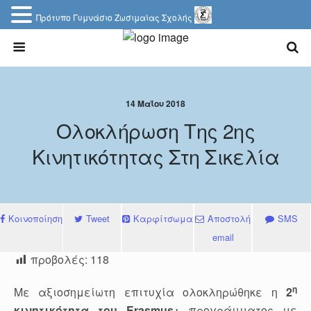
Πρότυπο Γυμνάσιο Ζωσιμαίας Σχολής
14 Μαΐου 2018
Ολοκλήρωση Της 2ης
Κινητικότητας Στη Σικελία
Κοινοποίηση
Tweet
Καρφίτσωμα
Αποστολή
SMS
email
προβολές:
118
η
Με αξιοσημείωτη επιτυχία ολοκληρώθηκε η
2
κινητικότητα του
Erasmus+
προγράμματος με