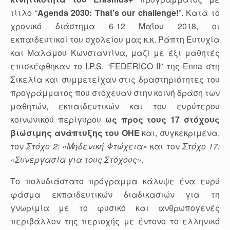
τίτλο “
Agenda 2030: That’s our challenge!
”. Kατά το
χρονικό διάστημα 6-12 Μαΐου 2018, oι
εκπαιδευτικοί του σχολείου μας κ.κ. Ράπτη Ευτυχία
και Μαλάμου Κωνσταντίνα, μαζί με έξι μαθητές
επισκέφθηκαν το I.P.S. “FEDERICO II” της Enna στη
Σικελία και συμμετείχαν στις δραστηριότητες του
προγράμματος που στόχευαν στην κοινή δράση των
μαθητών, εκπαιδευτικών και του ευρύτερου
κοινωνικού περίγυρου
ως προς τους
17 στόχους
βιώσιμης ανάπτυξης του ΟΗΕ
και, συγκεκριμένα,
τον
Στόχο 2: «Μηδενική Φτώχεια»
και τον
Στόχο 17:
«Συνεργασία για τους Στόχους».
Το πολυδιάστατο πρόγραμμα κάλυψε ένα ευρύ
φάσμα εκπαιδευτικών διαδικασιών για τη
γνωριμία με το φυσικό και ανθρωπογενές
περιβάλλον της περιοχής με έντονο το ελληνικό