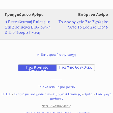
Προηγούμενο Άρθρο
Επόμενο Άρθρο
Εκπαιδευτική Επίσκεψη
Το Δασαρχείο Στο Σχολείο:
Στη Ζωσιμαία Βιβλιοθήκη
"από Το Ego Στο Eco"
& Στο Ίδρυμα Γκανή
Επιστροφή στην αρχή
Για Κινητές
Για Υπολογιστές
Συσκευές
-----------
Το σχολείο με μια ματιά
ΕΠ.Ε.Σ.
-
Εκπαιδευτικό Προσωπικό
-
Ωράριο & Επόπτες
-
Όμιλοι
-
Εισαγωγή
μαθητών
Νέα - Ανακοινώσεις
Ενημέρωση γονέων & κηδεμόνων
-
Εξετάσεις