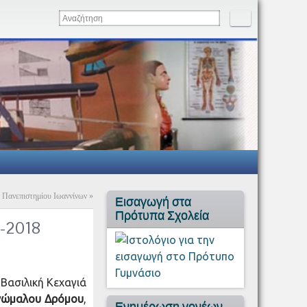
υ Πανεπιστημίου Ιωαννίνων
»
Εισαγωγή στα
Πρότυπα Σχολεία
-2018
Βασιλική Κεχαγιά
νώμαλου Δρόμου
,
Ενημέρωση γονέων