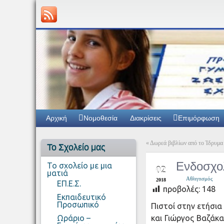
Αρχική
Νομοθεσία
Διακρίσεις
Επιμόρφωση
«
Δωρεά βιβλίων από το Ίδρυμα
Το Σχολείο μας
ΦΕΒ
Ενδοσχο
Το σχολείο με μια
02
ματιά
Αθλητισμός
2018
ΕΠ.Ε.Σ.
προβολές:
148
Εκπαιδευτικό
Προσωπικό
Πιστοί στην ετήσια
Ωράριο –
και Γιώργος Βαζάκ