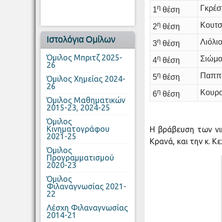
η
Γκρέσ
1
θέση
η
Κουτσ
2
θέση
Ιστολόγια Ομίλων
η
Λιόλι
3
θέση
Όμιλος Μπριτζ 2025-
η
Σιώμο
4
θέση
26
η
Παππά
5
θέση
Όμιλος Χημείας 2024-
26
η
Κουρο
6
θέση
Όμιλος Μαθηματικών
2015-23, 2024-25
Όμιλος
Κινηματογράφου
Η βράβευση των νικ
2021-25
Κρανά, και την κ. Κε
Όμιλος
Προγραμματισμού
2020-23
Όμιλος
Φιλαναγνωσίας 2021-
22
Λέσχη Φιλαναγνωσίας
2014-21