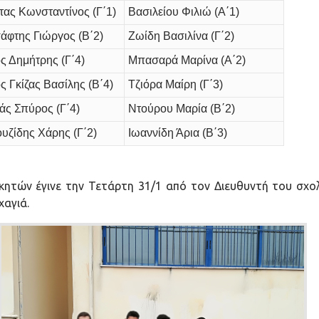
τας Κωνσταντίνος (Γ΄1)
Βασιλείου Φιλιώ (Α΄1)
άφτης Γιώργος (Β΄2)
Ζωίδη Βασιλίνα (Γ΄2)
ος Δημήτρης (Γ΄4)
Μπασαρά Μαρίνα (Α΄2)
ς Γκίζας Βασίλης (Β΄4)
Τζιόρα Μαίρη (Γ΄3)
ς Σπύρος (Γ΄4)
Ντούρου Μαρία (Β΄2)
υζίδης Χάρης (Γ΄2)
Ιωαννίδη Άρια (Β΄3)
ητών έγινε την Τετάρτη 31/1 από τον Διευθυντή του σχολε
χαγιά.