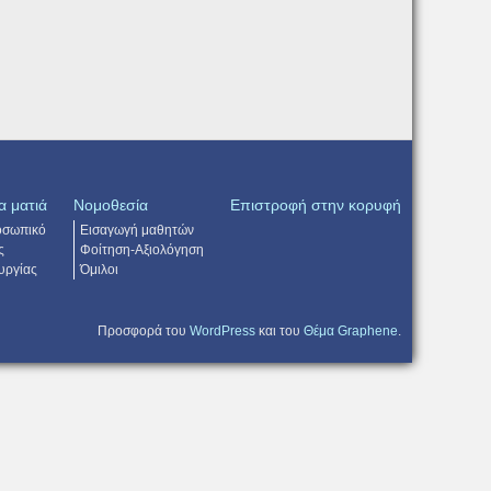
α ματιά
Νομοθεσία
Επιστροφή στην κορυφή
οσωπικό
Εισαγωγή μαθητών
ς
Φοίτηση-Αξιολόγηση
υργίας
Όμιλοι
Προσφορά του
WordPress
και του
Θέμα Graphene
.