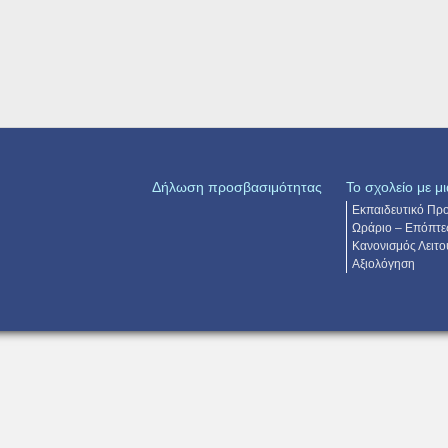
Δήλωση προσβασιμότητας
Το σχολείο με μι
Εκπαιδευτικό Πρ
Ωράριο – Επόπτε
Κανονισμός Λειτο
Αξιολόγηση