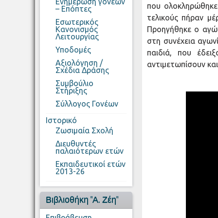
Ενημέρωση γονέων
που ολοκληρώθηκε 
– Επόπτες
τελικούς πήραν μέ
Εσωτερικός
Κανονισμός
Προηγήθηκε ο αγών
Λειτουργίας
στη συνέχεια αγωνί
Υποδομές
παιδιά, που έδει
Αξιολόγηση /
αντιμετωπίσουν και
Σχέδια Δράσης
Συμβούλιο
Στήριξης
Σύλλογος Γονέων
Ιστορικό
Ζωσιμαία Σχολή
Διευθυντές
παλαιότερων ετών
Εκπαιδευτικοί ετών
2013-26
Βιβλιοθήκη "Α. Ζέη"
Επιβράβευση