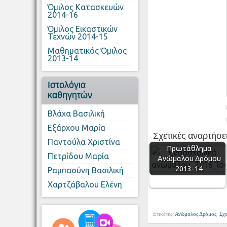
Όμιλος Κατασκευών
2014-16
Όμιλος Εικαστικών
Τεχνών 2014-15
Μαθηματικός Όμιλος
2013-14
Ιστολόγια
καθηγητών
Βλάχα Βασιλική
Εξάρχου Μαρία
Σχετικές αναρτήσει
Ενδοσχολικό
Παντούλα Χριστίνα
Πρωτάθλημα
Πετρίδου Μαρία
Ανώμαλου Δρόμου
2013-14
Ραμπαούνη Βασιλική
Χαρτζάβαλου Ελένη
Ετικέτες:
Ανώμαλος Δρόμος
,
Σχο