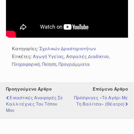
Κατηγορίες:
Σχολικών Δραστηριοτήτων
Ετικέτες:
Αγωγή Υγείας
,
Ασφαλές Διαδίκτυο
,
Πληροφορική
,
Ποίηση
,
Προγράμματα
Προηγούμενο Άρθρο
Επόμενο Άρθρο
Εικαστικές Αναφορές Σε
Πρόσφυγες «Το Αγόρι Με
Καλλιτέχνες Του Τόπου
Τη Βαλίτσα» (θέατρο)
Μου