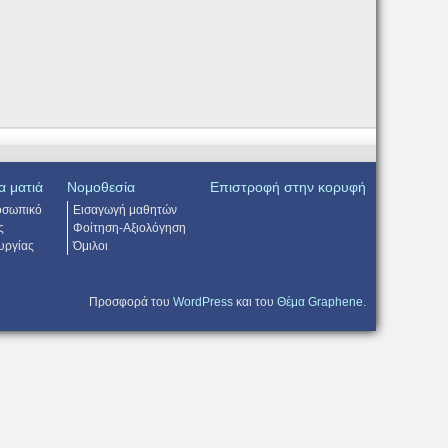
α ματιά
Νομοθεσία
Επιστροφή στην κορυφή
οσωπικό
Εισαγωγή μαθητών
ς
Φοίτηση-Αξιολόγηση
υργίας
Όμιλοι
Προσφορά του
WordPress
και του
Θέμα Graphene
.