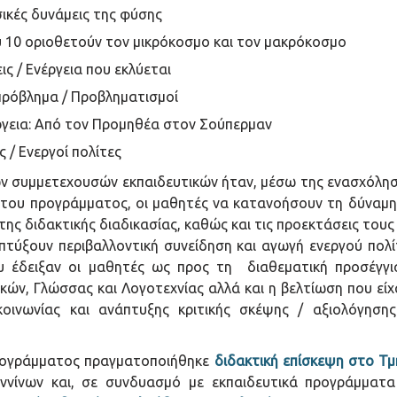
σικές δυνάμεις της φύσης
υ 10 οριοθετούν τον μικρόκοσμο και τον μακρόκοσμο
ς / Ενέργεια που εκλύεται
πρόβλημα / Προβληματισμοί
ργεια: Από τον Προμηθέα στον Σούπερμαν
 / Ενεργοί πολίτες
ων συμμετεχουσών εκπαιδευτικών ήταν, μέσω της ενασχόλ
 του προγράμματος, οι μαθητές να κατανοήσουν τη δύναμη 
 της διδακτικής διαδικασίας, καθώς και τις προεκτάσεις του
πτύξουν περιβαλλοντική συνείδηση και αγωγή ενεργού πολί
υ έδειξαν οι μαθητές ως προς τη διαθεματική προσέγγι
ών, Γλώσσας και Λογοτεχνίας αλλά και η βελτίωση που είχ
κοινωνίας και ανάπτυξης κριτικής σκέψης / αξιολόγηση
προγράμματος πραγματοποιήθηκε
διδακτική επίσκεψη στο Τ
αννίνων και, σε συνδυασμό με εκπαιδευτικά προγράμματ