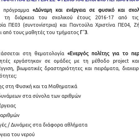
κό πρόγραμμα
«Δύναμη και ενέργεια σε φυσικό και σχολ
ά τη διάρκεια του σχολικού έτους 2016-17 από τις 
ία ΠΕ03 (συντονίστρια) και Παντούλα Χριστίνα ΠΕ04, Ζ
αι από τους μαθητές του τμήματος
Γ΄3
.
τάσσεται στη θεματολογία
«Ενεργός πολίτης για το περ
θητές εργάστηκαν σε ομάδες με τη μέθοδο project κα
γγιση, βιωματικές δραστηριότητες και πειράματα, διαχειρ
νότητες:
ης στη Φυσική και τα Μαθηματικά
 δυνάμεων στα σύνολα των αριθμών
έργειας
 αριθμών
γές / Δυνάμεις στα διάφορα αθλήματα
ργεια του νερού