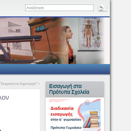
 Έκφραση και Δημιουργία”
»
Εισαγωγή στα
Πρότυπα Σχολεία
λον
»