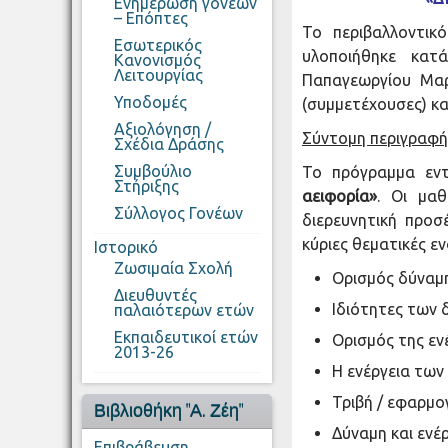
Ενημέρωση γονέων
– Επόπτες
Το περιβαλλοντι
Εσωτερικός
υλοποιήθηκε κατ
Κανονισμός
Λειτουργίας
Παπαγεωργίου Μαρ
Υποδομές
(συμμετέχουσες) κ
Αξιολόγηση /
Σύντομη περιγραφή
Σχέδια Δράσης
Συμβούλιο
Το πρόγραμμα εν
Στήριξης
αειφορία»
. Οι μα
Σύλλογος Γονέων
διερευνητική προσέ
κύριες θεματικές ε
Ιστορικό
Ζωσιμαία Σχολή
Ορισμός δύναμ
Διευθυντές
Ιδιότητες των
παλαιότερων ετών
Εκπαιδευτικοί ετών
Ορισμός της εν
2013-26
Η ενέργεια των
Τριβή / εφαρμο
Βιβλιοθήκη "Α. Ζέη"
Δύναμη και ενέ
Επιβράβευση