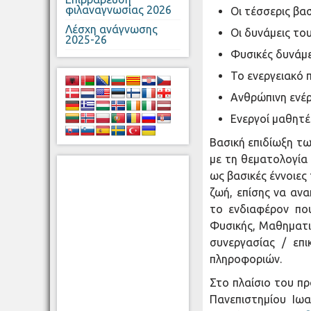
φιλαναγνωσίας 2026
Οι τέσσερις βα
Λέσχη ανάγνωσης
Οι δυνάμεις το
2025-26
Φυσικές δυνάμει
Το ενεργειακό 
Ανθρώπινη ενέ
Ενεργοί μαθητές
Βασική επιδίωξη τ
με τη θεματολογία
ως βασικές έννοιες
ζωή, επίσης να ανα
το ενδιαφέρον πο
Φυσικής, Μαθηματικ
συνεργασίας / επι
πληροφοριών.
Στο πλαίσιο του 
Πανεπιστημίου Ιω