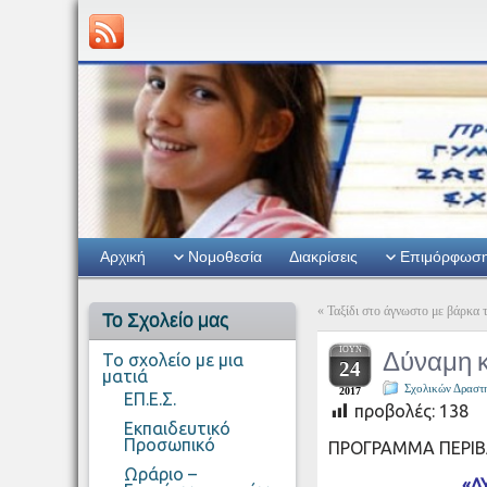
Αρχική
Νομοθεσία
Διακρίσεις
Επιμόρφωσ
«
Ταξίδι στο άγνωστο με βάρκα
Το Σχολείο μας
ΙΟΎΝ
Δύναμη κ
Το σχολείο με μια
24
ματιά
Σχολικών Δραστ
2017
ΕΠ.Ε.Σ.
προβολές:
138
Εκπαιδευτικό
Προσωπικό
ΠΡΟΓΡΑΜΜΑ ΠΕΡΙΒ
Ωράριο –
«Δ