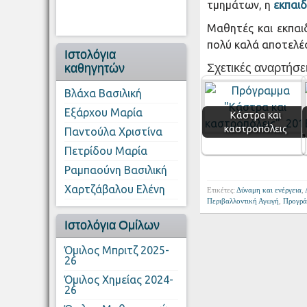
τμημάτων, η
εκπαιδ
Μαθητές και εκπαι
πολύ καλά αποτελέ
Ιστολόγια
Σχετικές αναρτήσει
καθηγητών
Βλάχα Βασιλική
Εξάρχου Μαρία
Κάστρα και
καστροπόλεις
Παντούλα Χριστίνα
Πετρίδου Μαρία
Ραμπαούνη Βασιλική
Χαρτζάβαλου Ελένη
Ετικέτες:
Δύναμη και ενέργεια
,
Περιβαλλοντική Αγωγή
,
Προγρά
Ιστολόγια Ομίλων
Όμιλος Μπριτζ 2025-
26
Όμιλος Χημείας 2024-
26