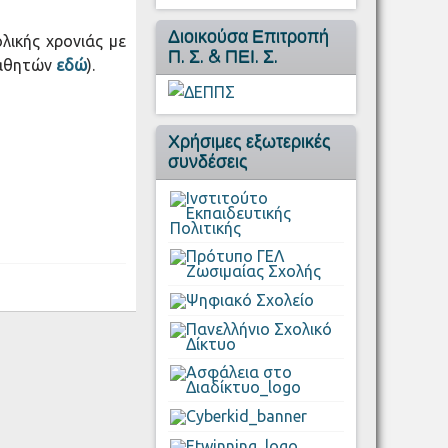
Διοικούσα Επιτροπή
λικής χρονιάς με
Π. Σ. & ΠΕΙ. Σ.
μαθητών
εδώ
).
Χρήσιμες εξωτερικές
συνδέσεις