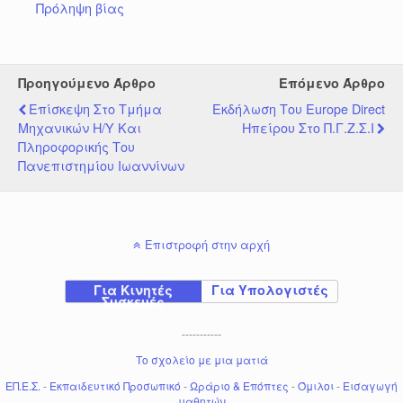
Πρόληψη βίας
Προηγούμενο Άρθρο
Επόμενο Άρθρο
Επίσκεψη Στο Τμήμα
Εκδήλωση Του Εurope Direct
Μηχανικών Η/Υ Και
Ηπείρου Στο Π.Γ.Ζ.Σ.Ι
Πληροφορικής Του
Πανεπιστημίου Ιωαννίνων
Επιστροφή στην αρχή
Για Κινητές
Για Υπολογιστές
Συσκευές
-----------
Το σχολείο με μια ματιά
ΕΠ.Ε.Σ.
-
Εκπαιδευτικό Προσωπικό
-
Ωράριο & Επόπτες
-
Όμιλοι
-
Εισαγωγή
μαθητών