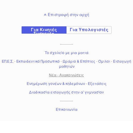
Επιστροφή στην αρχή
Για Κινητές
Για Υπολογιστές
Συσκευές
-----------
Το σχολείο με μια ματιά
ΕΠ.Ε.Σ.
-
Εκπαιδευτικό Προσωπικό
-
Ωράριο & Επόπτες
-
Όμιλοι
-
Εισαγωγή
μαθητών
Νέα - Ανακοινώσεις
Ενημέρωση γονέων & κηδεμόνων
-
Εξετάσεις
Διαδικασία εισαγωγής στην α' γυμνασίου
-----------
Επικοινωνία