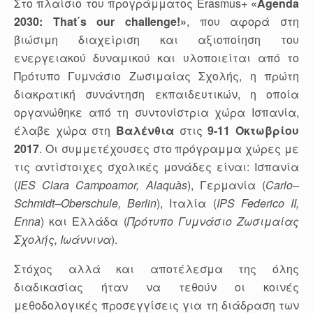
Στο πλαίσιο του προγράμματος Erasmus+
«Agenda
2030: That΄s our challenge!»
, που αφορά στη
βιώσιμη διαχείριση και αξιοποίηση του
ενεργειακού δυναμικού και υλοποιείται από το
Πρότυπο Γυμνάσιο Ζωσιμαίας Σχολής, η πρώτη
διακρατική συνάντηση εκπαιδευτικών, η οποία
οργανώθηκε από τη συντονίστρια χώρα Ισπανία,
έλαβε χώρα στη
Βαλένθια
στις
9-11 Οκτωβρίου
2017
. Οι συμμετέχουσες στο πρόγραμμα χώρες με
τις αντίστοιχες σχολικές μονάδες είναι: Ισπανία
(
IES
Clara
Campoamor
,
Alaquà
s
), Γερμανία (
Carlo
–
Schmidt
–
Oberschule
,
Berlin
), Ιταλία (
IPS
Federico
II
,
Enna
) και Ελλάδα (
Πρότυπο Γυμνάσιο Ζωσιμαίας
Σχολής, Ιωάννινα
).
Στόχος αλλά και αποτέλεσμα της όλης
διαδικασίας ήταν να τεθούν οι κοινές
μεθοδολογικές προσεγγίσεις για τη διάδραση των