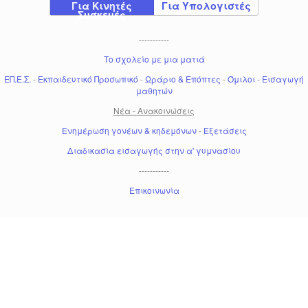
Για Κινητές
Για Υπολογιστές
Συσκευές
-----------
Το σχολείο με μια ματιά
ΕΠ.Ε.Σ.
-
Εκπαιδευτικό Προσωπικό
-
Ωράριο & Επόπτες
-
Όμιλοι
-
Εισαγωγή
μαθητών
Νέα - Ανακοινώσεις
Ενημέρωση γονέων & κηδεμόνων
-
Εξετάσεις
Διαδικασία εισαγωγής στην α' γυμνασίου
-----------
Επικοινωνία